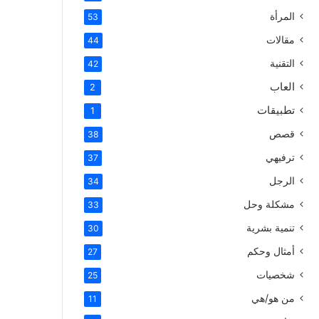
المرأة
53
مقالات
44
التقنية
42
العاب
2
تطبيقات
1
قصص
38
ترفيهي
37
الرجل
34
مشكلة وحل
33
تنمية بشرية
30
أمثال وحكم
27
شخصيات
25
من هو/هي
11