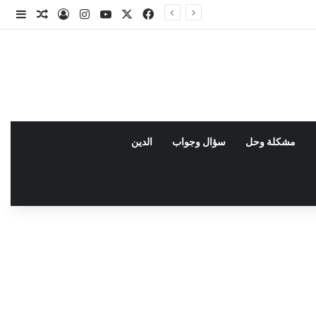
X
فيسبوك
يوتيوب
انستقرام
تسجيل الدخو
مقال عش
إضاف
مشكلة وحل
سؤال وجواب
الدين