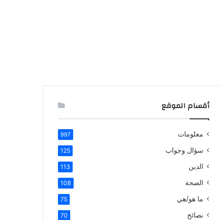
أقسام الموقع
معلومات
997
سؤال وجواب
125
الدين
113
الصحة
108
ما هو/هي
75
نصائح
70