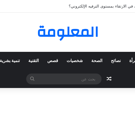
لمفضلة عبر ترينديول: استكشاف رحلة التسوق الذكي.
المعلومة
رأة
نصائح
الصحة
شخصيات
قصص
التقنية
تنمية بشرية
مقال عشوائي
بحث
عن