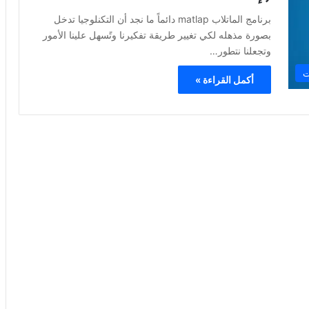
برنامج الماتلاب matlap دائماً ما نجد أن التكنلوجيا تدخل
بصورة مذهله لكي تغيير طريقة تفكيرنا وتًسهل علينا الأمور
وتجعلنا نتطور…
ت
أكمل القراءة »