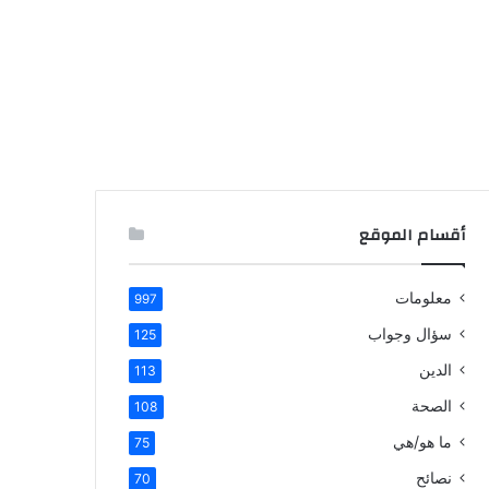
أقسام الموقع
معلومات
997
سؤال وجواب
125
الدين
113
الصحة
108
ما هو/هي
75
نصائح
70