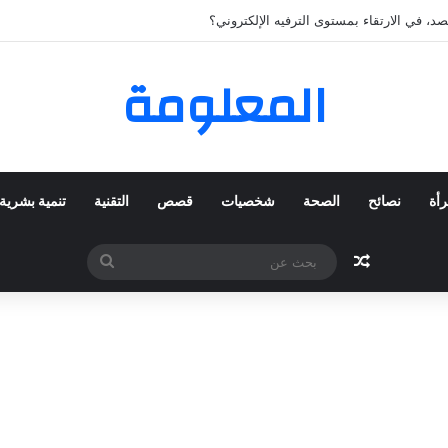
كي المفضلة عبر ترينديول: استكشاف رحلة التسوق الذكي.
المعلومة
رأة
نصائح
الصحة
شخصيات
قصص
التقنية
تنمية بشرية
مقال عشوائي
بحث
عن