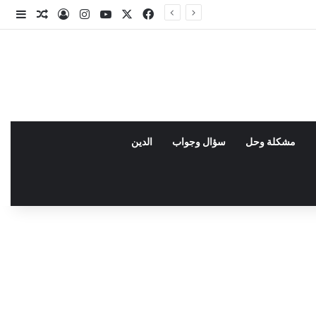
X
فيسبوك
يوتيوب
انستقرام
تسجيل الدخو
مقال عش
إضاف
مشكلة وحل
سؤال وجواب
الدين