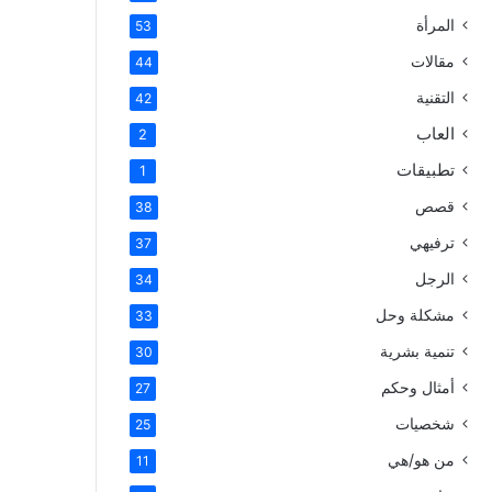
المرأة
53
مقالات
44
التقنية
42
العاب
2
تطبيقات
1
قصص
38
ترفيهي
37
الرجل
34
مشكلة وحل
33
تنمية بشرية
30
أمثال وحكم
27
شخصيات
25
من هو/هي
11