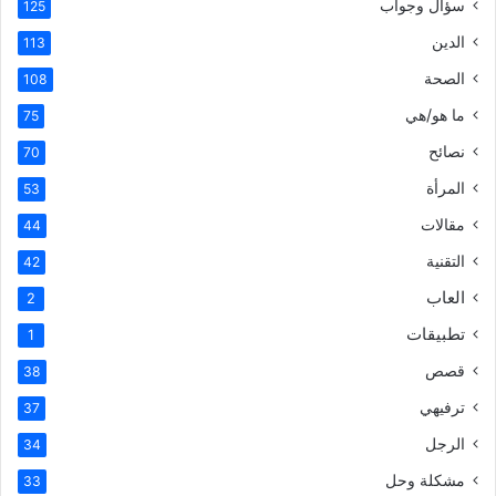
سؤال وجواب
125
الدين
113
الصحة
108
ما هو/هي
75
نصائح
70
المرأة
53
مقالات
44
التقنية
42
العاب
2
تطبيقات
1
قصص
38
ترفيهي
37
الرجل
34
مشكلة وحل
33