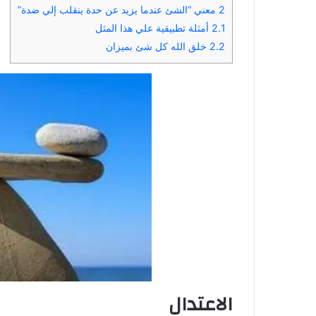
2
معني “الشئ عندما يزيد عن حدة ينقلب إلي ضدة”
2.1
أمثلة تطبيقية علي هذا المثل
2.2
خلق الله كل شئ بميزان
الاعتدال