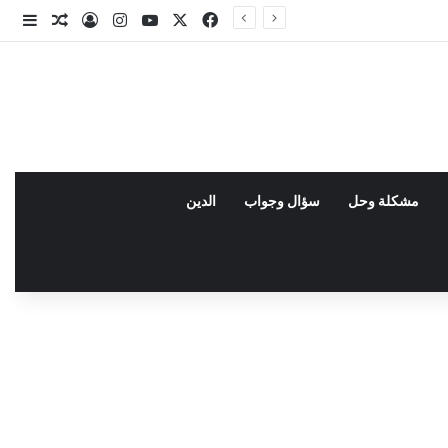
X
فيسبوك
يوتيوب
انستقرام
تسجيل الدخو
مقال عش
إضاف
مشكلة وحل
سؤال وجواب
الدين