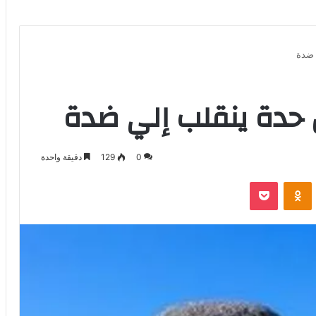
 ضدة
 حدة ينقلب إلي ضدة
0
129
دقيقة واحدة
بوكيت
Odnoklassniki