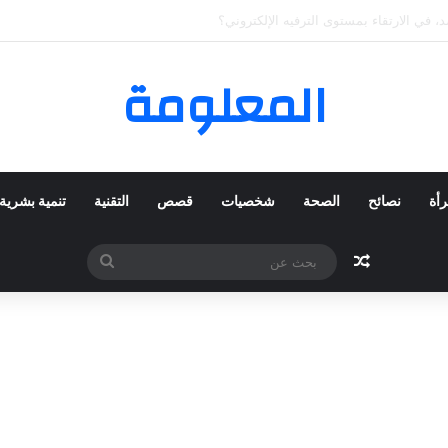
 المفضلة عبر ترينديول: استكشاف رحلة التسوق الذكي.
المعلومة
رأة
نصائح
الصحة
شخصيات
قصص
التقنية
تنمية بشرية
مقال عشوائي
بحث
عن