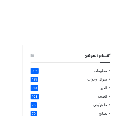
أقسام الموقع
معلومات
997
سؤال وجواب
125
الدين
113
الصحة
108
ما هو/هي
75
نصائح
70