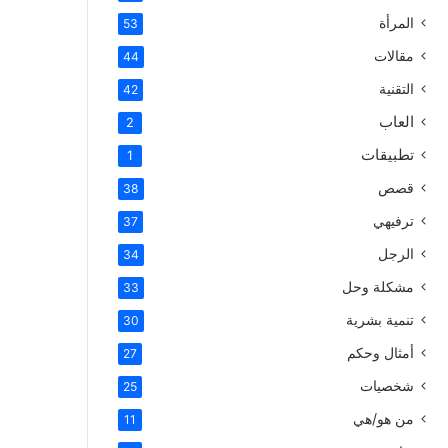
المرأة
53
مقالات
44
التقنية
42
العاب
2
تطبيقات
1
قصص
38
ترفيهي
37
الرجل
34
مشكلة وحل
33
تنمية بشرية
30
أمثال وحكم
27
شخصيات
25
من هو/هي
11