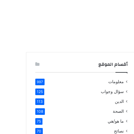
أقسام الموقع
معلومات
997
سؤال وجواب
125
الدين
113
الصحة
108
ما هو/هي
75
نصائح
70