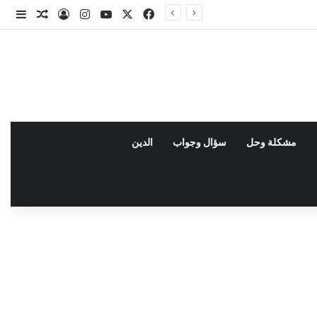
X
فيسبوك
يوتيوب
انستقرام
تسجيل الدخو
مقال عش
إضاف
مشكلة وحل
سؤال وجواب
الدين