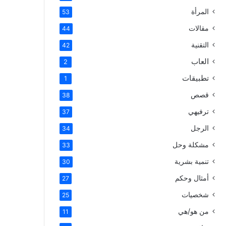
المرأة
53
مقالات
44
التقنية
42
العاب
2
تطبيقات
1
قصص
38
ترفيهي
37
الرجل
34
مشكلة وحل
33
تنمية بشرية
30
أمثال وحكم
27
شخصيات
25
من هو/هي
11