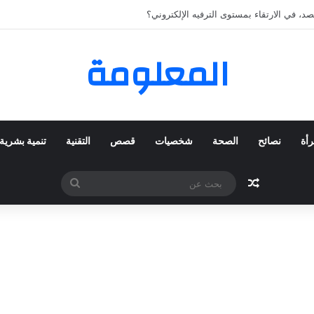
كي المفضلة عبر ترينديول: استكشاف رحلة التسوق الذكي.
المعلومة
رأة
نصائح
الصحة
شخصيات
قصص
التقنية
تنمية بشرية
مقال عشوائي
بحث
عن