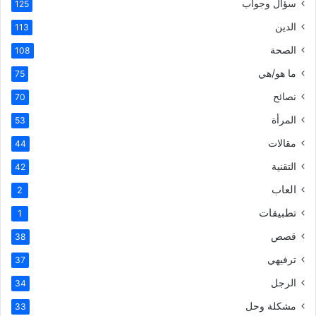
سؤال وجواب
125
الدين
113
الصحة
108
ما هو/هي
75
نصائح
70
المرأة
53
مقالات
44
التقنية
42
العاب
2
تطبيقات
1
قصص
38
ترفيهي
37
الرجل
34
مشكلة وحل
33