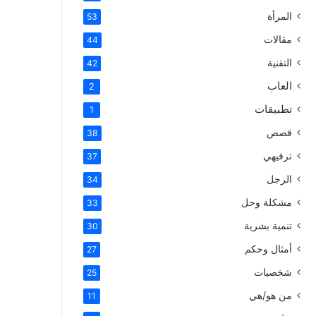
المرأة
53
مقالات
44
التقنية
42
العاب
2
تطبيقات
1
قصص
38
ترفيهي
37
الرجل
34
مشكلة وحل
33
تنمية بشرية
30
أمثال وحكم
27
شخصيات
25
من هو/هي
11