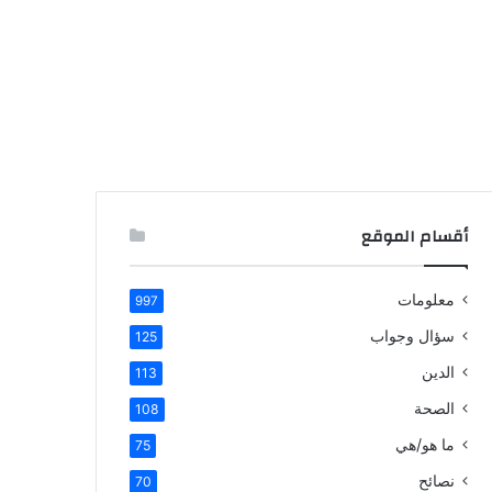
أقسام الموقع
معلومات
997
سؤال وجواب
125
الدين
113
الصحة
108
ما هو/هي
75
نصائح
70