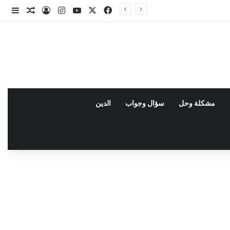
X
فيسبوك
يوتيوب
انستقرام
تسجيل الدخو
مقال عش
إضاف
مشكلة وحل
سؤال وجواب
الدين