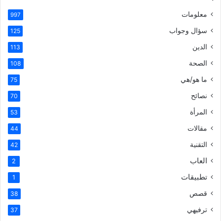
معلومات
997
سؤال وجواب
125
الدين
113
الصحة
108
ما هو/هي
75
نصائح
70
المرأة
53
مقالات
44
التقنية
42
العاب
2
تطبيقات
1
قصص
38
ترفيهي
37