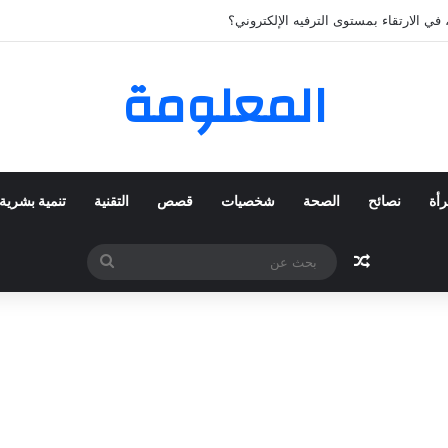
لمفضلة عبر ترينديول: استكشاف رحلة التسوق الذكي.
المعلومة
رأة
نصائح
الصحة
شخصيات
قصص
التقنية
تنمية بشرية
مقال عشوائي
بحث
عن