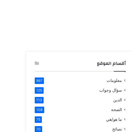
أقسام الموقع
معلومات
997
سؤال وجواب
125
الدين
113
الصحة
108
ما هو/هي
75
نصائح
70