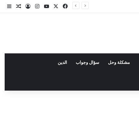
X
فيسبوك
يوتيوب
انستقرام
تسجيل الدخو
مقال عش
إضاف
مشكلة وحل
سؤال وجواب
الدين