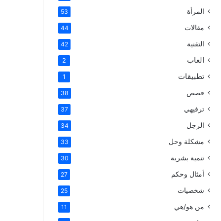
المرأة
53
مقالات
44
التقنية
42
العاب
2
تطبيقات
1
قصص
38
ترفيهي
37
الرجل
34
مشكلة وحل
33
تنمية بشرية
30
أمثال وحكم
27
شخصيات
25
من هو/هي
11