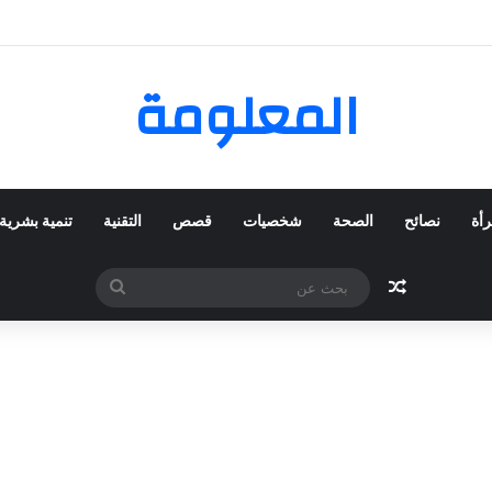
 المفضلة عبر ترينديول: استكشاف رحلة التسوق الذكي.
المعلومة
رأة
نصائح
الصحة
شخصيات
قصص
التقنية
تنمية بشرية
مقال عشوائي
بحث
عن