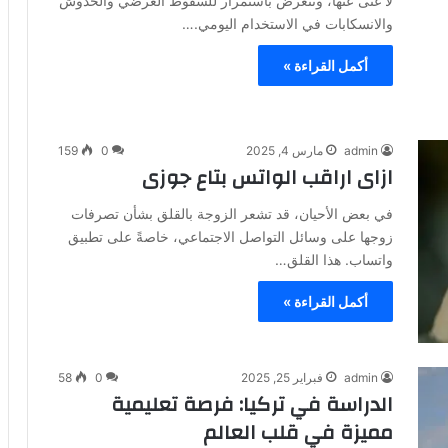
لا غنى عنها، وتتعرض باستمرار للسقوط العرضي والخدوش
والانسكابات في الاستخدام اليومي.…
أكمل القراءة »
admin
مارس 4, 2025
0
159
ازاى اراقب الواتس بتاع جوزى
في بعض الأحيان، قد تشعر الزوجة بالقلق بشأن تصرفات
زوجها على وسائل التواصل الاجتماعي، خاصةً على تطبيق
واتساب. هذا القلق…
أكمل القراءة »
admin
فبراير 25, 2025
0
58
الدراسة في تركيا: فرصة تعليمية
مميزة في قلب العالم