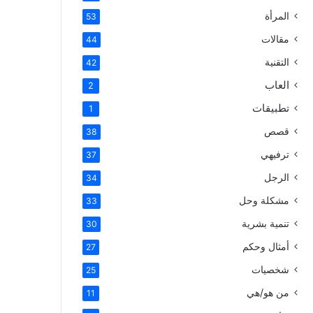
المرأة
53
مقالات
44
التقنية
42
العاب
2
تطبيقات
1
قصص
38
ترفيهي
37
الرجل
34
مشكلة وحل
33
تنمية بشرية
30
أمثال وحكم
27
شخصيات
25
من هو/هي
11