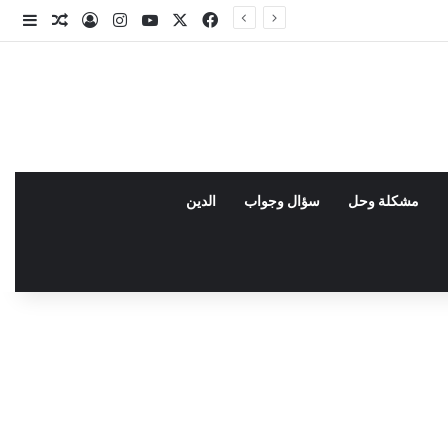
X
فيسبوك
يوتيوب
انستقرام
تسجيل الدخو
مقال عش
إضاف
مشكلة وحل
سؤال وجواب
الدين