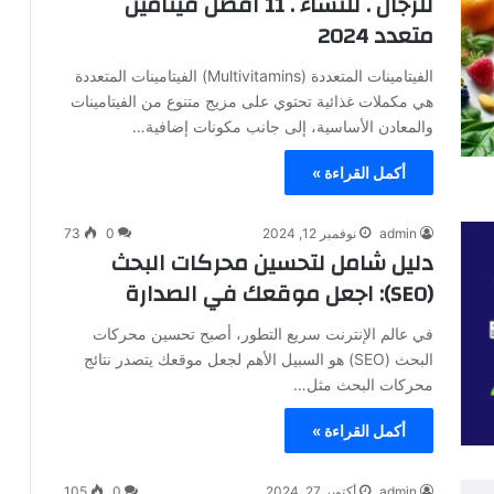
للرجال​ . للنساء . 11 افضل فيتامين
متعدد​ 2024
الفيتامينات المتعددة (Multivitamins) الفيتامينات المتعددة
هي مكملات غذائية تحتوي على مزيج متنوع من الفيتامينات
والمعادن الأساسية، إلى جانب مكونات إضافية…
أكمل القراءة »
admin
نوفمبر 12, 2024
0
73
دليل شامل لتحسين محركات البحث
(SEO): اجعل موقعك في الصدارة
في عالم الإنترنت سريع التطور، أصبح تحسين محركات
البحث (SEO) هو السبيل الأهم لجعل موقعك يتصدر نتائج
محركات البحث مثل…
أكمل القراءة »
admin
أكتوبر 27, 2024
0
105