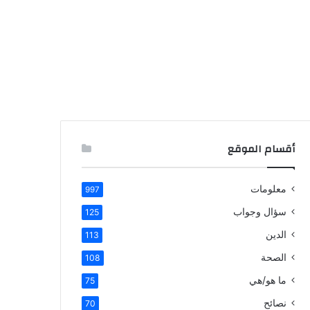
أقسام الموقع
معلومات
997
سؤال وجواب
125
الدين
113
الصحة
108
ما هو/هي
75
نصائح
70