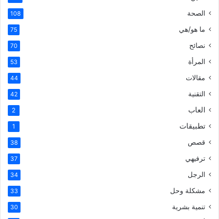
الصحة
108
ما هو/هي
75
نصائح
70
المرأة
53
مقالات
44
التقنية
42
العاب
2
تطبيقات
1
قصص
38
ترفيهي
37
الرجل
34
مشكلة وحل
33
تنمية بشرية
30