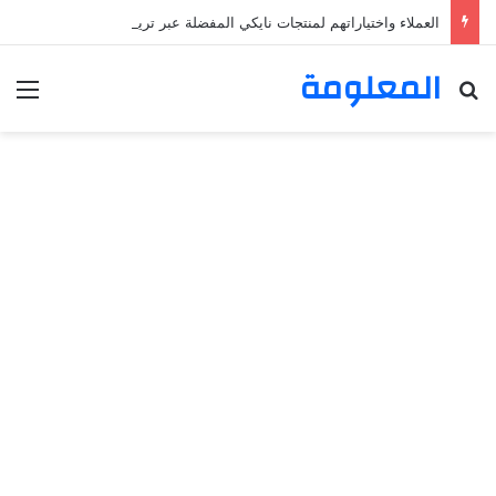
العملاء واختياراتهم لمنتجات نايكي المفضلة عبر ترينديول: استكشاف رحلة التسوق الذكي.
المعلومة
بحث عن
الق