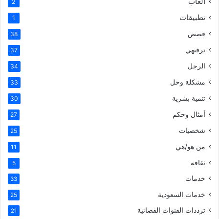
العاب
2
تطبيقات
1
قصص
38
ترفيهي
37
الرجل
34
مشكلة وحل
33
تنمية بشرية
30
أمثال وحكم
27
شخصيات
25
من هو/هي
11
ثقافة
5
خدمات
33
خدمات السعودية
25
ترددات القنوات الفضائية
21