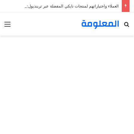
العملاء واختياراتهم لمنتجات نايكي المفضلة عبر ترينديول: استكشاف رحلة التسوق الذكي.
المعلومة
بحث عن
الق