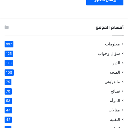
أقسام الموقع
معلومات
997
سؤال وجواب
125
الدين
113
الصحة
108
ما هو/هي
75
نصائح
70
المرأة
53
مقالات
44
التقنية
42