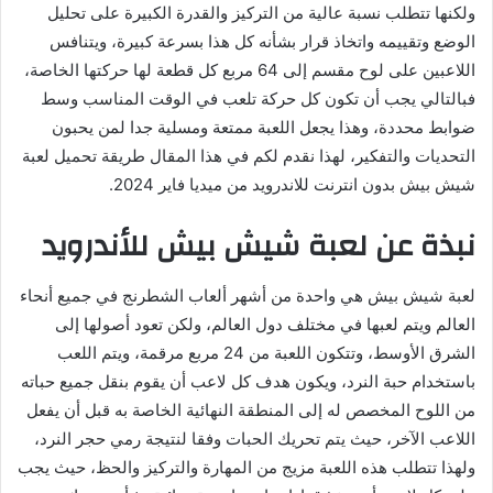
ولكنها تتطلب نسبة عالية من التركيز والقدرة الكبيرة على تحليل
الوضع وتقييمه واتخاذ قرار بشأنه كل هذا بسرعة كبيرة، ويتنافس
اللاعبين على لوح مقسم إلى 64 مربع كل قطعة لها حركتها الخاصة،
فبالتالي يجب أن تكون كل حركة تلعب في الوقت المناسب وسط
ضوابط محددة، وهذا يجعل اللعبة ممتعة ومسلية جدا لمن يحبون
التحديات والتفكير، لهذا نقدم لكم في هذا المقال طريقة تحميل لعبة
شيش بيش بدون انترنت للاندرويد من ميديا فاير 2024.
نبذة عن لعبة شيش بيش للأندرويد
لعبة شيش بيش هي واحدة من أشهر ألعاب الشطرنج في جميع أنحاء
العالم ويتم لعبها في مختلف دول العالم، ولكن تعود أصولها إلى
الشرق الأوسط، وتتكون اللعبة من 24 مربع مرقمة، ويتم اللعب
باستخدام حبة النرد، ويكون هدف كل لاعب أن يقوم بنقل جميع حباته
من اللوح المخصص له إلى المنطقة النهائية الخاصة به قبل أن يفعل
اللاعب الآخر، حيث يتم تحريك الحبات وفقا لنتيجة رمي حجر النرد،
ولهذا تتطلب هذه اللعبة مزيج من المهارة والتركيز والحظ، حيث يجب