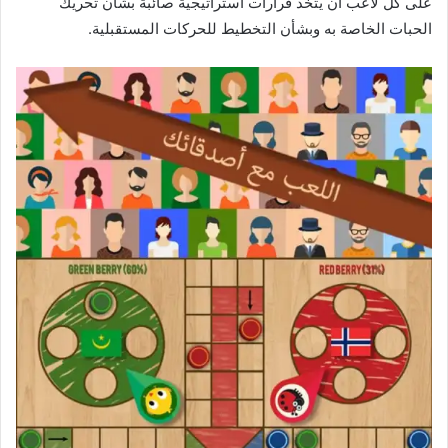
على كل لاعب أن يتخذ قرارات استراتيجية صائبة بشأن تحريك
الحبات الخاصة به وبشأن التخطيط للحركات المستقبلية.