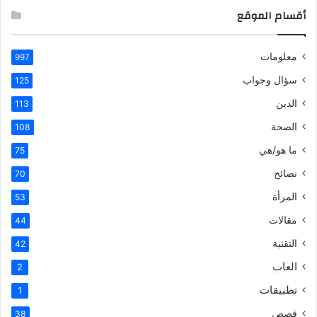
أقسام الموقع
معلومات
997
سؤال وجواب
125
الدين
113
الصحة
108
ما هو/هي
75
نصائح
70
المرأة
53
مقالات
44
التقنية
42
العاب
2
تطبيقات
1
قصص
38