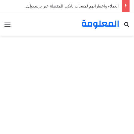
العملاء واختياراتهم لمنتجات نايكي المفضلة عبر ترينديول: استكشاف رحلة التسوق الذكي.
المعلومة
بحث عن
الق