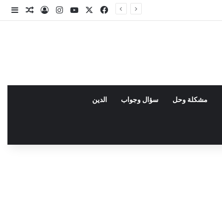
X
فيسبوك
يوتيوب
انستقرام
تسجيل الدخو
مقال عش
إضاف
مشكلة وحل
سؤال وجواب
الدين