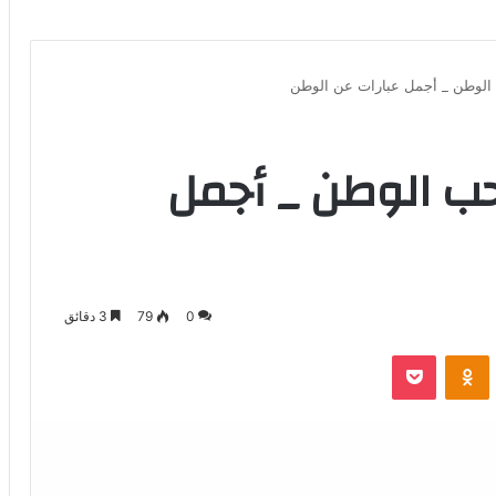
الوطن _ أجمل عبارات عن الوطن
حب الوطن _ أجمل
0
79
3 دقائق
بوكيت
Odnoklassniki