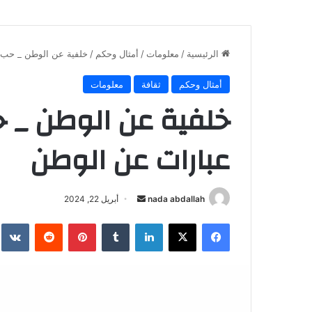
الرئيسية
/
معلومات
/
أمثال وحكم
/
خلفية عن الوطن _ حب 
أمثال وحكم
ثقافة
معلومات
خلفية عن الوطن _ 
عبارات عن الوطن
أرسل
nada abdallah
أبريل 22, 2024
بريدا
فيسبوك
X
لينكدإن
بينتيريست
إلكترونيا