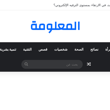
 المفضلة عبر ترينديول: استكشاف رحلة التسوق الذكي.
المعلومة
رأة
نصائح
الصحة
شخصيات
قصص
التقنية
تنمية بشرية
مقال عشوائي
بحث
عن