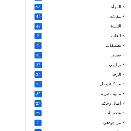
المرأة
53
مقالات
44
التقنية
42
العاب
2
تطبيقات
1
قصص
38
ترفيهي
37
الرجل
34
مشكلة وحل
33
تنمية بشرية
30
أمثال وحكم
27
شخصيات
25
من هو/هي
11