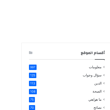
أقسام الموقع
معلومات
997
سؤال وجواب
125
الدين
113
الصحة
108
ما هو/هي
75
نصائح
70