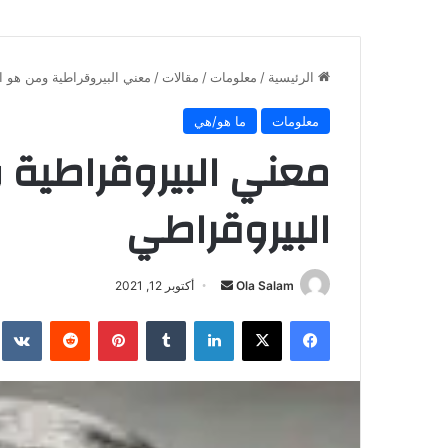
الرئيسية
/
معلومات
/
مقالات
/
معني البيروقراطية ومن هو 
معلومات
ما هو/هي
معني البيروقراطية
البيروقراطي
أرسل
Ola Salam
أكتوبر 12, 2021
بريدا
فيسبوك
X
لينكدإن
بينتيريست
إلكترونيا