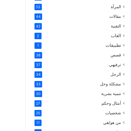
المرأة
53
مقالات
44
التقنية
42
العاب
2
تطبيقات
1
قصص
38
ترفيهي
37
الرجل
34
مشكلة وحل
33
تنمية بشرية
30
أمثال وحكم
27
شخصيات
25
من هو/هي
11