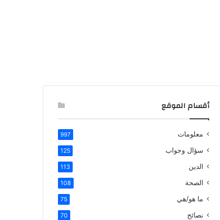
أقسام الموقع
معلومات
997
سؤال وجواب
125
الدين
113
الصحة
108
ما هو/هي
75
نصائح
70