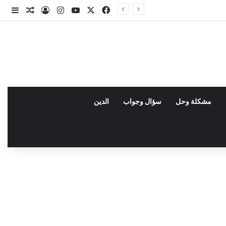
X
فيسبوك
يوتيوب
انستقرام
تسجيل الدخو
مقال عش
إضاف
مشكلة وحل
سؤال وجواب
الدين