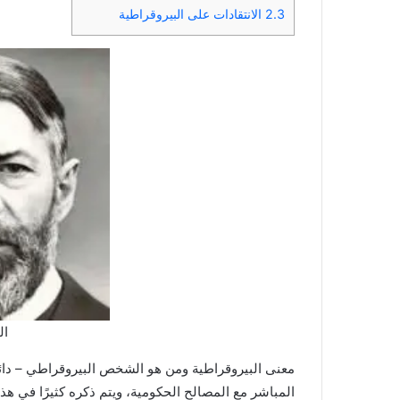
2.3
الانتقادات على البيروقراطية
ال
معنى البيروقراطية ومن هو الشخص البيروقراطي – دائم
المباشر مع المصالح الحكومية، ويتم ذكره كثيرًا في ه