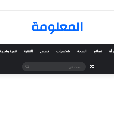
كي المفضلة عبر ترينديول: استكشاف رحلة التسوق الذكي.
المعلومة
رأة
نصائح
الصحة
شخصيات
قصص
التقنية
تنمية بشرية
مقال عشوائي
بحث
عن