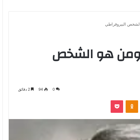
الشخص البيروقراطي
 ومن هو الشخص
0
94
2 دقائق
بوكيت
Odnoklassniki