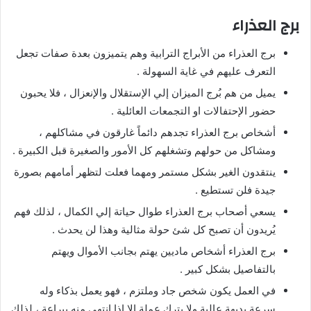
برج العذراء
برج العذراء من الأبراج الترابية وهم يتميزون بعدة صفات تجعل
التعرف عليهم في غاية السهولة .
يميل من هم بُرج الميزان إلي الإستقلال والإنعزال ، فلا يحبون
حضور الإحتفالات او التجمعات العائلية .
أشخاص برج العذراء تجدهم دائماً غارقون في مشاكلهم ،
ومشاكل من حولهم وتشغلهم كل الأمور والصغيرة قبل الكبيرة .
ينتقدون الغير بشكل مستمر ومهما فعلت لتظهر أمامهم بصورة
جيدة فلن تستطيع .
يسعي أصحاب برج العذراء طوال حياتة إلي الكمال ، لذلك فهم
يُريدون أن تصبح كل شئ حولة مثالية وهذا لن يحدث .
برج العذراء أشخاص ماديين يهتم بجانب الأموال ويهتم
بالتفاصيل بشكل كبير .
في العمل يكون شخص جاد وملتزم ، فهو يعمل بذكاء وله
سرعة بديهة عالية ولا يترك عملة الا إذا انتهي منه ببراعة ، لذلك