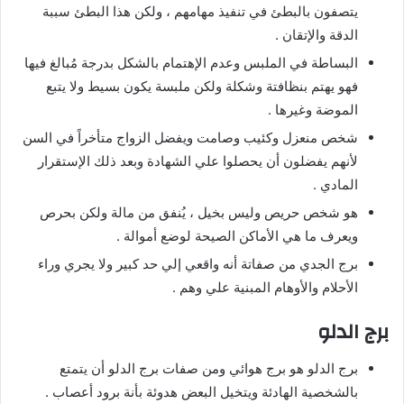
يتصفون بالبطئ في تنفيذ مهامهم ، ولكن هذا البطئ سببة
الدقة والإتقان .
البساطة في الملبس وعدم الإهتمام بالشكل بدرجة مُبالغ فيها
فهو يهتم بنظافتة وشكلة ولكن ملبسة يكون بسيط ولا يتبع
الموضة وغيرها .
شخص منعزل وكئيب وصامت ويفضل الزواج متأخراً في السن
لأنهم يفضلون أن يحصلوا علي الشهادة وبعد ذلك الإستقرار
المادي .
هو شخص حريص وليس بخيل ، يُنفق من مالة ولكن بحرص
ويعرف ما هي الأماكن الصيحة لوضع أموالة .
برج الجدي من صفاتة أنه واقعي إلي حد كبير ولا يجري وراء
الأحلام والأوهام المبنية علي وهم .
برج الدلو
برج الدلو هو برج هوائي ومن صفات برج الدلو أن يتمتع
بالشخصية الهادئة ويتخيل البعض هدوئة بأنة برود أعصاب .