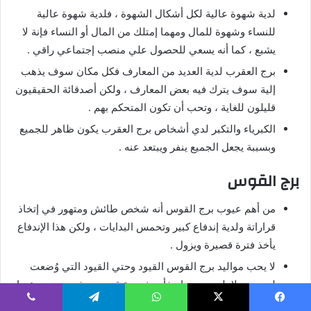
لدية شهوة عالية لكل أشكال الشهوة ، فلدية شهوة عالية
للنساء وشهوة للمال ومهما إمتلك من المال أو النساء فإنة لا
يشبع ، كما أنه يسعي للحصول علي منصب إجتماعي راقي .
برج العقرب لدية العديد من المعارف فكل مكان سوف يذهب
إلية سوف يترك فيه بعض المعارف ، ولكن أصدقائة الحقيقيون
قليلون للغاية ، وتحب أن تكون المتحكم بهم .
الكبرياء والتكبر لدي أشخاص برج العقرب يكون ظاهر للجميع
وبسببة يجعل الجميع ينفر ويبتعد عنه .
برج القوس
من أهم عيوب برج القوس أنه شخص طائش ومتهور في إتخاذ
قراراتة ولدية إندفاع كبير وتحمس البدايات ، ولكن هذا الإندفاع
يأخذ فترة قصيرة ويزول .
لا يحب مواليد برج القوس القيود وحتي القيود التي وُضعت
لتحميهم لا يلتزمون بها ، فأي شئ بة قيود سوف يبتعدون عنها .
شخصية برج القوس غير لبقة في الكلام وفي التحدث فقد
يسبوك
X
واتساب
تيلقرام
ڤايبر