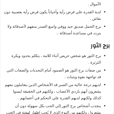
الأموال .
لدية القدرة علي فرض رأية وأحياناً يكون فرض رأية بعصبية دون
نقاش .
برج الحمل صديق جيد ووفي واسع الصدر متفهم لأصدقائة ولا
يتردد في مساعدة أصدقائة ..
برج الثور
برج الثور هو شخص حريص أثناء كلامة ، يتكلم بحدود ويكرة
الثرثرة .
من صفات برج الثور هو الصمود أمام التحديات والصعاب التي
قد تواجهة بقوة وبثبات .
لديهم درجة عالية من الصبر قد الأشخاص الذين يتعاملون معهم
يشعرون أنهم باردي الأعصاب ، ولكنهم في الحقيقة ليسوا
كذلك ولكنهم لديهم القدرة علي التحكم في أعصابهم .
ينجذب أشخاص برج الثور إلي الحب بكل سهولة دون أن
يشعروا ، ولكنهم من النوع الذي لا يُحب إظهار لهفتة في الحب