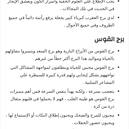
يُحب الإطلاع علي العلوم الخفية وأسرار الكون ويعشق الإبحار
في الحديث في تلك المجالات .
لدي برج العقرب كبرياء كبير يجعلة يرفع رأسة دائماً في جميع
الظروف وفي جميع الأحوال .
برج القوس
برج القوس من الأبراج النارية وهو برج السعد ويتميزوا بتفاؤلهم
بالحياة ومواليد هذا البرج أكثر حظاً من غيرهم .
برج القوس محبين للحياة وينطلقون لمواجهة المشاكل التي
تواجههم بشكل إيجابي ولهم قدرة كبيرة للسيطرة علي
المشاعر السلبية .
يتعصب بسرعة ، ولكنه يهدأ بنفس السرعة فمن أهم مميزات
برج القوس هو طيبة القلب ، فهم لا يحملوا في قلبهم مثقال
ذرة من كرة .
محبون للمرح والضحك ويحبون إطلاق النكات أو الإستماع لها ،
ويحبون حضور الحفلات .