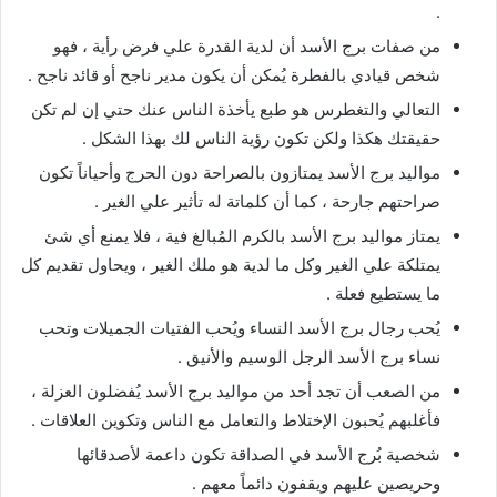
.
من صفات برج الأسد أن لدية القدرة علي فرض رأية ، فهو
شخص قيادي بالفطرة يُمكن أن يكون مدير ناجح أو قائد ناجح .
التعالي والتغطرس هو طبع يأخذة الناس عنك حتي إن لم تكن
حقيقتك هكذا ولكن تكون رؤية الناس لك بهذا الشكل .
مواليد برج الأسد يمتازون بالصراحة دون الحرج وأحياناً تكون
صراحتهم جارحة ، كما أن كلماتة له تأثير علي الغير .
يمتاز مواليد برج الأسد بالكرم المُبالغ فية ، فلا يمنع أي شئ
يمتلكة علي الغير وكل ما لدية هو ملك الغير ، ويحاول تقديم كل
ما يستطيع فعلة .
يُحب رجال برج الأسد النساء ويُحب الفتيات الجميلات وتحب
نساء برج الأسد الرجل الوسيم والأنيق .
من الصعب أن تجد أحد من مواليد برج الأسد يُفضلون العزلة ،
فأغلبهم يُحبون الإختلاط والتعامل مع الناس وتكوين العلاقات .
شخصية بُرج الأسد في الصداقة تكون داعمة لأصدقائها
وحريصين عليهم ويقفون دائماً معهم .