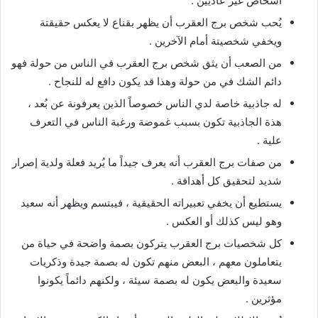
أشخاص غير عاديين .
يُحب شخص برج العقرب أن يظهر بقناع لا يعكس حقيقتة
ويخفي شخصيتة أمام الآخرين .
من الصعب أن يثق شخص برج العقرب في الناس من حولة فهو
دائم الشك في من حولة وهذا قد يكون دافع له للنجاح .
له جاذبية خاصة لدي الناس خصوصاً الذين يعرفونة عن بُعد ،
هذة الجاذبية تكون بسبب غموضة ورغبة الناس في التعرف
علية .
من صفات برج العقرب أنه يعرف جيداً ما يُريد فعلة ولدية إصرار
شديد لتحقيق كل أهدافة .
يستطيع أن يخفي تعبيراته الحقيقية ، فيبتسم ويظهر أنه سعيد
وهو ليس كذلك أو العكس .
كل شخصيات برج العقرب يتركون بصمة واضحة في حياة من
يتعاملون معهم ، البعض منهم تكون له بصمة جيدة وذكريات
سعيدة والبعض يكون له بصمة سيئة ، ولكنهم دائماً يكونوا
مؤثرين .