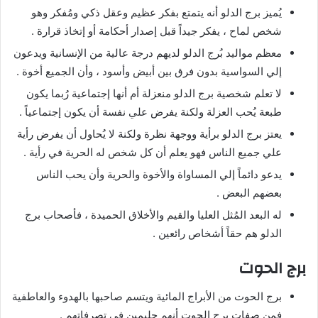
يُميز برج الدلو أنه يتمتع بفكر عظيم وعقل ذكي ومُفكر وهو
شخص لماح ، يفكر جيداً قبل إصدار أحكامة أو إتخاذ قرارة .
معظم مواليد بُرج الدلو لديهم درجة عالية من الإنسانية ويدعون
إلي السواسية بدون فرق بين أبيض وأسود ، وأن الجميع أخوة .
لا تعلم شخصية برج الدلو منعزلة أم أنها إجتماعية رُبما يكون
طبعة يُحب العزلة ولكنة يفرض علي نفسة أن يكون إجتماعياً .
يعتز برج الدلو برأية ووجهة نظرة ولكنة لا يُحاول أن يفرض رأية
علي جميع الناس فهو يعلم أن كل شخص له الحرية في رأية .
يدعو دائماً إلي المساواة والأخوة والحرية وأن يحب الناس
بعضهم البعض .
له البعد المُثل العليا والقيم والأخلاق الحميدة ، فأصحاب برج
الدلو هم حقاً أشخاص رائعين .
برج الحوت
برج الحوت من الأبراج المائية ويتسم صاحبها بالهدوء والعاطفية
فمن صفات برج الحوت أنهم حليمين في تصرفاتهم .