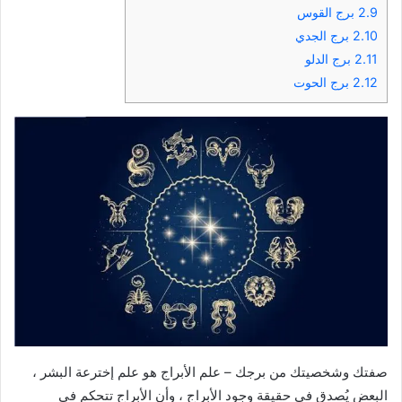
2.9
برج القوس
2.10
برج الجدي
2.11
برج الدلو
2.12
برج الحوت
صفتك وشخصيتك من برجك – علم الأبراج هو علم إخترعة البشر ،
البعض يُصدق في حقيقة وجود الأبراج ، وأن الأبراج تتحكم في