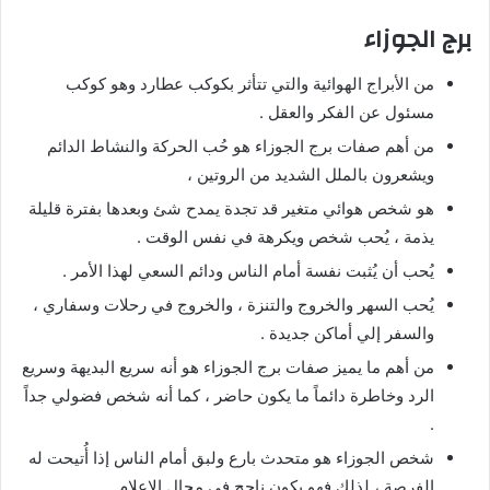
برج الجوزاء
من الأبراج الهوائية والتي تتأثر بكوكب عطارد وهو كوكب
مسئول عن الفكر والعقل .
من أهم صفات برج الجوزاء هو حُب الحركة والنشاط الدائم
ويشعرون بالملل الشديد من الروتين ،
هو شخص هوائي متغير قد تجدة يمدح شئ وبعدها بفترة قليلة
يذمة ، يُحب شخص ويكرهة في نفس الوقت .
يُحب أن يُثبت نفسة أمام الناس ودائم السعي لهذا الأمر .
يُحب السهر والخروج والتنزة ، والخروج في رحلات وسفاري ،
والسفر إلي أماكن جديدة .
من أهم ما يميز صفات برج الجوزاء هو أنه سريع البديهة وسريع
الرد وخاطرة دائماً ما يكون حاضر ، كما أنه شخص فضولي جداً
.
شخص الجوزاء هو متحدث بارع ولبق أمام الناس إذا أُتيحت له
الفرصة ، لذلك فهو يكون ناجح في مجال الإعلام .