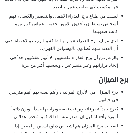
فهو مكسب لاي صاحب عمل بالطبع .
ليست من طباع برج العذراء الإهمال والتقصير والكسل ، فهم
أشخاص نشيطون يأخذون الأمور بجدية وبحماس كبير مهما
كانت صعوبتها .
لدي مواليد برج العذراء هوس بالنظافة والترتيب والإهتمام حتي
أن العديد منهم يُصابون بالوسواس القهري .
بالرغم من أن برج العذراء عاطفيين الا أنهم عقلانيين جداً في
إتخاذ قراراتهم وغير متسرعين ، ويحسبها أكثر من مرة .
برج الميزان
برج الميزان من الأبراج الهوائية ، وأهم صفة بهم أنهم متزنيين
في حياتهم .
يُدرج جيداً تصرفاتة ويراقب نفسة ويراجعها جيداً ، ويزن دائماً
أمورة وأفعالة قبل ان تصدر منه ، لذلك فهو شخص عقلاني .
أصحاب برج الميزان هم أشخاص دبلوماسيين وناجحين إذا