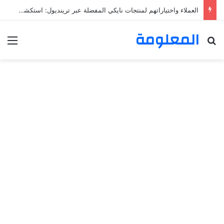
العملاء واختياراتهم لمنتجات نايكي المفضلة عبر ترينديول: استكشاف رحلة التسوق الذكي.
المعلومة
بحث عن
الق