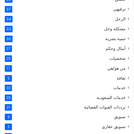
ترفيهي
37
الرجل
34
مشكلة وحل
33
تنمية بشرية
30
أمثال وحكم
27
شخصيات
25
من هو/هي
11
ثقافة
5
خدمات
33
خدمات السعودية
25
ترددات القنوات الفضائية
21
تسويق
9
تسويق عقاري
2