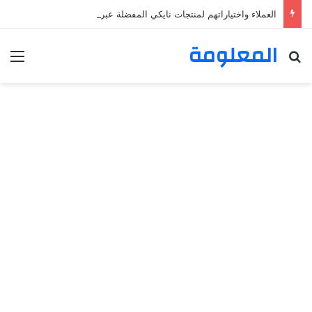
العملاء واختياراتهم لمنتجات نايكي المفضلة عبر ترينديول: استكشاف رحلة التسوق الذكي.
المعلومة
بحث عن
الق