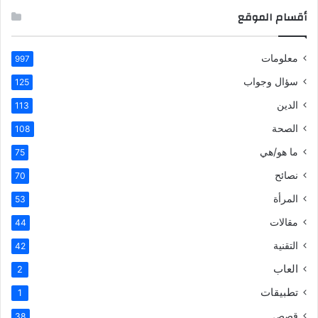
أقسام الموقع
معلومات
997
سؤال وجواب
125
الدين
113
الصحة
108
ما هو/هي
75
نصائح
70
المرأة
53
مقالات
44
التقنية
42
العاب
2
تطبيقات
1
قصص
38