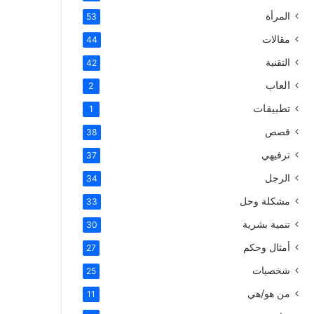
المرأة
53
مقالات
44
التقنية
42
العاب
2
تطبيقات
1
قصص
38
ترفيهي
37
الرجل
34
مشكلة وحل
33
تنمية بشرية
30
أمثال وحكم
27
شخصيات
25
من هو/هي
11