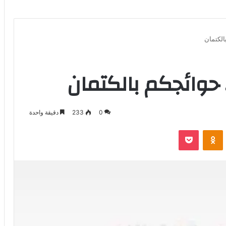
الكتمان
حوائجكم بالكتمان
0
233
دقيقة واحدة
بوكيت
Odnoklassniki