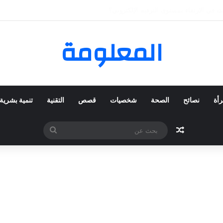
 المفضلة عبر ترينديول: استكشاف رحلة التسوق الذكي.
المعلومة
رأة
نصائح
الصحة
شخصيات
قصص
التقنية
تنمية بشرية
مقال عشوائي
بحث
عن