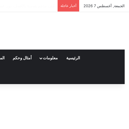
الجمعة, أغسطس 7 2026
أخبار عاجلة
العملاء واختياراتهم لمنتجات نايكي
الرئيسية
معلومات
أمثال وحكم
الم