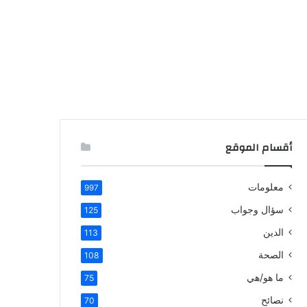
أقسام الموقع
معلومات
997
سؤال وجواب
125
الدين
113
الصحة
108
ما هو/هي
75
نصائح
70