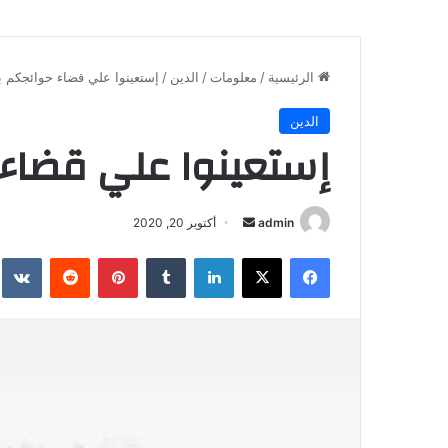
الرئيسية
/
معلومات
/
الدين
/
إستعينوا علي قضاء حوائجكم ب
الدين
إستعينوا علي قضاء 
أرسل
admin
أكتوبر 20, 2020
بريدا
فيسبوك
X
لينكدإن
بينتيريست
إلكترونيا