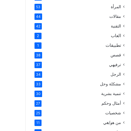
المرأة
53
مقالات
44
التقنية
42
العاب
2
تطبيقات
1
قصص
38
ترفيهي
37
الرجل
34
مشكلة وحل
33
تنمية بشرية
30
أمثال وحكم
27
شخصيات
25
من هو/هي
11