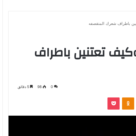
نين باطراف شعرك المتقصفه
كيف تعتنين باطراف
0
98
5 دقائق
بوكيت
Odnoklassniki