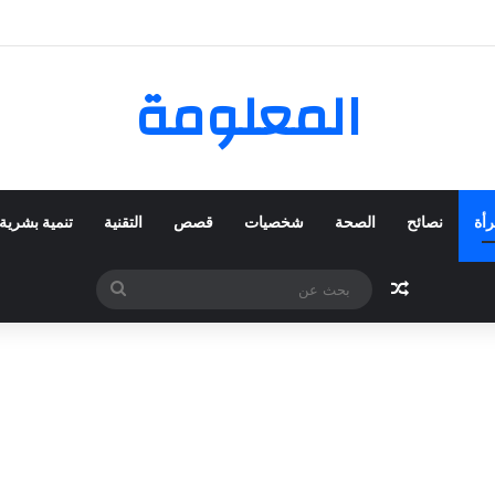
 المفضلة عبر ترينديول: استكشاف رحلة التسوق الذكي.
المعلومة
رأة
نصائح
الصحة
شخصيات
قصص
التقنية
تنمية بشرية
مقال عشوائي
بحث
عن