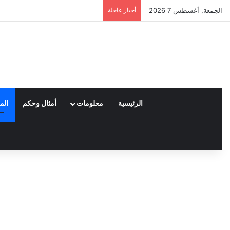
الجمعة, أغسطس 7 2026
أخبار عاجلة
العملاء واختياراتهم لمنتجات نايكي
الرئيسية
معلومات
أمثال وحكم
الم