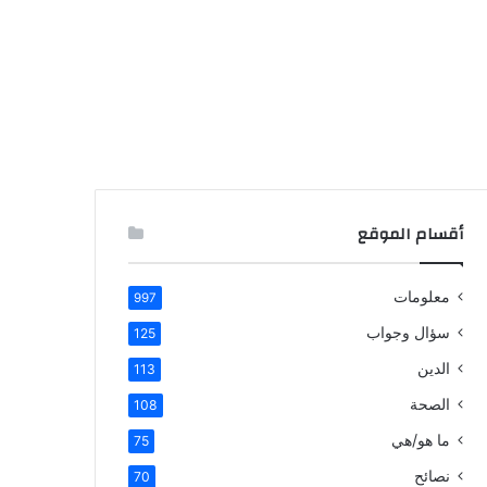
أقسام الموقع
معلومات
997
سؤال وجواب
125
الدين
113
الصحة
108
ما هو/هي
75
نصائح
70