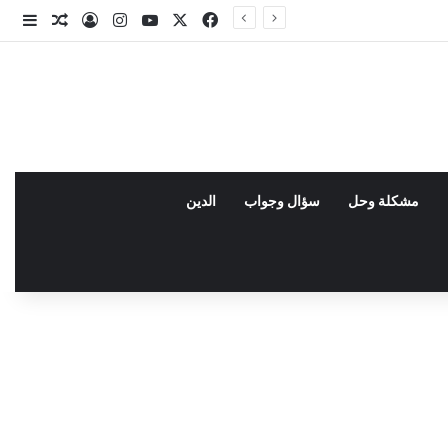
X
فيسبوك
يوتيوب
انستقرام
تسجيل الدخو
مقال عش
إضاف
مشكلة وحل
سؤال وجواب
الدين