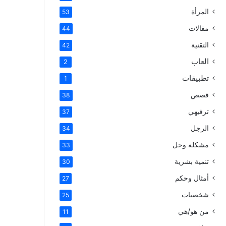
المرأة
53
مقالات
44
التقنية
42
العاب
2
تطبيقات
1
قصص
38
ترفيهي
37
الرجل
34
مشكلة وحل
33
تنمية بشرية
30
أمثال وحكم
27
شخصيات
25
من هو/هي
11