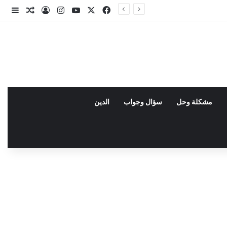
X
فيسبوك
يوتيوب
انستقرام
تسجيل الدخو
مقال عش
إضاف
مشكلة وحل
سؤال وجواب
الدين