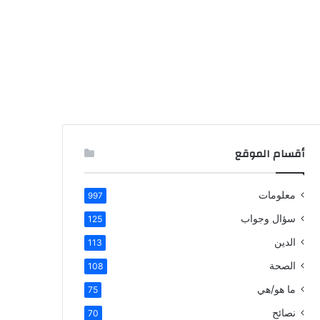
أقسام الموقع
معلومات
997
سؤال وجواب
125
الدين
113
الصحة
108
ما هو/هي
75
نصائح
70