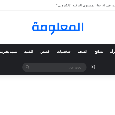
 المفضلة عبر ترينديول: استكشاف رحلة التسوق الذكي.
المعلومة
رأة
نصائح
الصحة
شخصيات
قصص
التقنية
تنمية بشرية
مقال عشوائي
بحث
عن