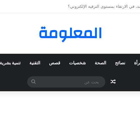
 المفضلة عبر ترينديول: استكشاف رحلة التسوق الذكي.
المعلومة
رأة
نصائح
الصحة
شخصيات
قصص
التقنية
تنمية بشرية
مقال عشوائي
بحث
عن