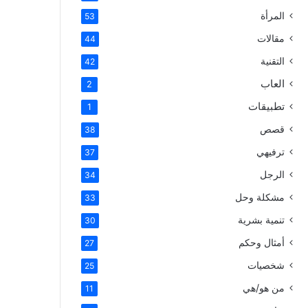
المرأة
53
مقالات
44
التقنية
42
العاب
2
تطبيقات
1
قصص
38
ترفيهي
37
الرجل
34
مشكلة وحل
33
تنمية بشرية
30
أمثال وحكم
27
شخصيات
25
من هو/هي
11