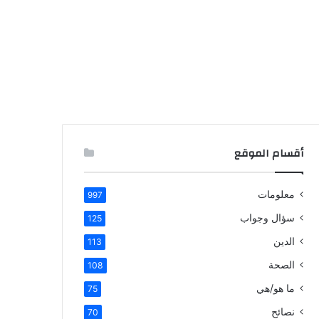
أقسام الموقع
معلومات
997
سؤال وجواب
125
الدين
113
الصحة
108
ما هو/هي
75
نصائح
70