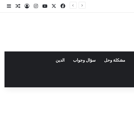
X
فيسبوك
يوتيوب
انستقرام
تسجيل الدخو
مقال عش
إضاف
مشكلة وحل
سؤال وجواب
الدين