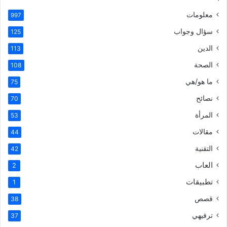
معلومات
997
سؤال وجواب
125
الدين
113
الصحة
108
ما هو/هي
75
نصائح
70
المرأة
53
مقالات
44
التقنية
42
العاب
2
تطبيقات
1
قصص
38
ترفيهي
37