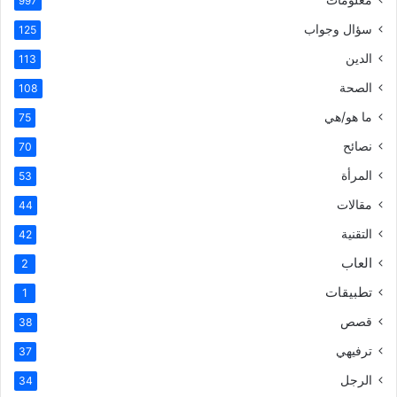
997
سؤال وجواب
125
الدين
113
الصحة
108
ما هو/هي
75
نصائح
70
المرأة
53
مقالات
44
التقنية
42
العاب
2
تطبيقات
1
قصص
38
ترفيهي
37
الرجل
34