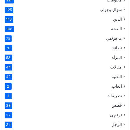
997
سؤال وجواب
125
الدين
113
الصحة
108
ما هو/هي
75
نصائح
70
المرأة
53
مقالات
44
التقنية
42
العاب
2
تطبيقات
1
قصص
38
ترفيهي
37
الرجل
34