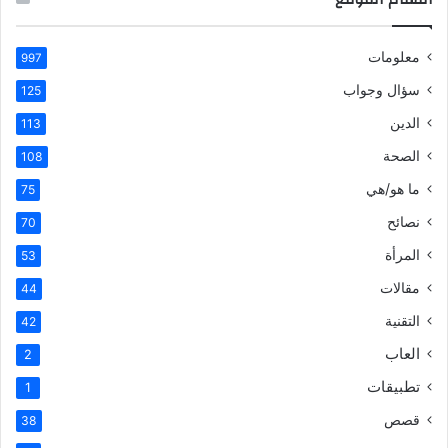
معلومات
997
سؤال وجواب
125
الدين
113
الصحة
108
ما هو/هي
75
نصائح
70
المرأة
53
مقالات
44
التقنية
42
العاب
2
تطبيقات
1
قصص
38