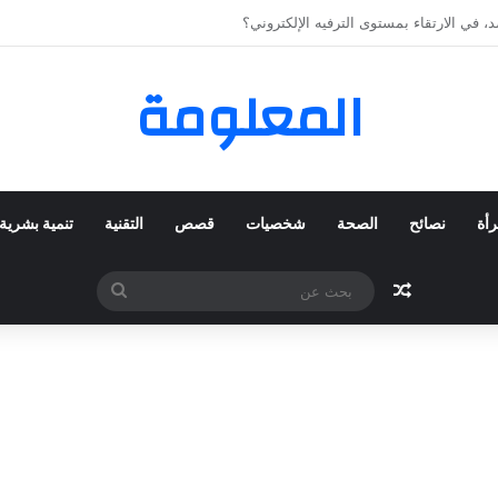
 المفضلة عبر ترينديول: استكشاف رحلة التسوق الذكي.
المعلومة
رأة
نصائح
الصحة
شخصيات
قصص
التقنية
تنمية بشرية
مقال عشوائي
بحث
عن