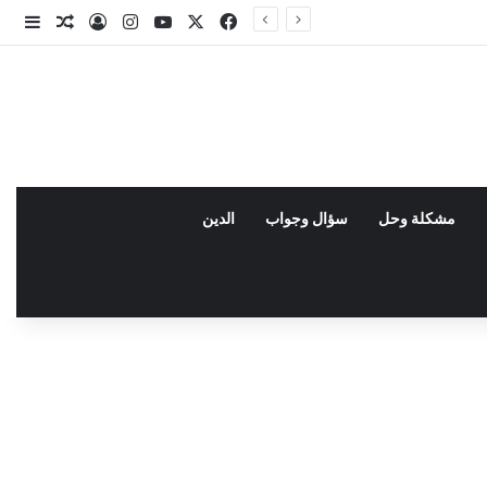
X
فيسبوك
يوتيوب
انستقرام
تسجيل الدخو
مقال عش
إضاف
مشكلة وحل
سؤال وجواب
الدين