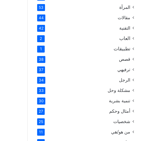
المرأة
53
مقالات
44
التقنية
42
العاب
2
تطبيقات
1
قصص
38
ترفيهي
37
الرجل
34
مشكلة وحل
33
تنمية بشرية
30
أمثال وحكم
27
شخصيات
25
من هو/هي
11