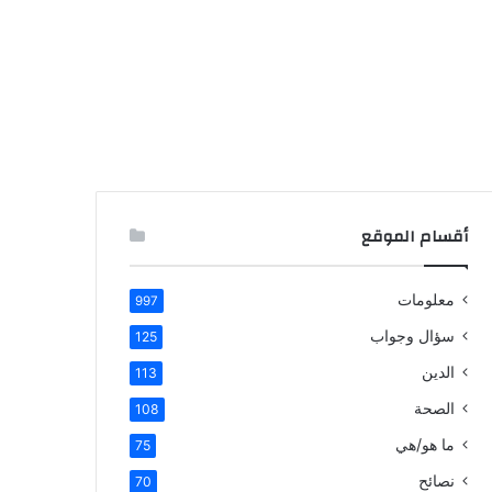
أقسام الموقع
معلومات
997
سؤال وجواب
125
الدين
113
الصحة
108
ما هو/هي
75
نصائح
70