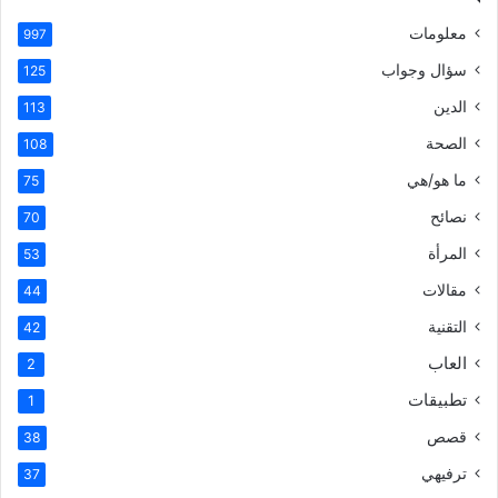
معلومات
997
سؤال وجواب
125
الدين
113
الصحة
108
ما هو/هي
75
نصائح
70
المرأة
53
مقالات
44
التقنية
42
العاب
2
تطبيقات
1
قصص
38
ترفيهي
37