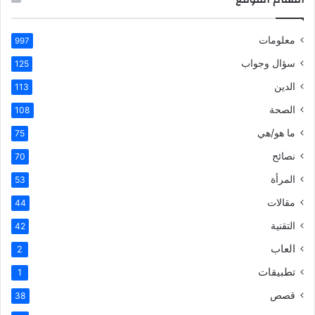
معلومات
997
سؤال وجواب
125
الدين
113
الصحة
108
ما هو/هي
75
نصائح
70
المرأة
53
مقالات
44
التقنية
42
العاب
2
تطبيقات
1
قصص
38