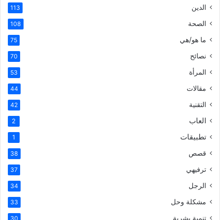
الدين
113
الصحة
108
ما هو/هي
75
نصائح
70
المرأة
53
مقالات
44
التقنية
42
العاب
2
تطبيقات
1
قصص
38
ترفيهي
37
الرجل
34
مشكلة وحل
33
تنمية بشرية
30