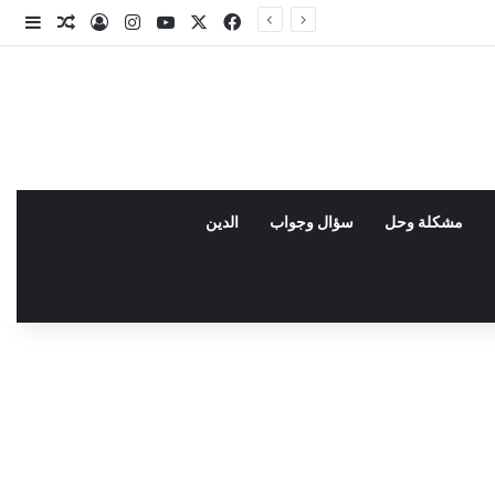
X
فيسبوك
يوتيوب
انستقرام
تسجيل الدخو
مقال عش
إضاف
مشكلة وحل
سؤال وجواب
الدين