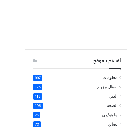
أقسام الموقع
معلومات
997
سؤال وجواب
125
الدين
113
الصحة
108
ما هو/هي
75
نصائح
70