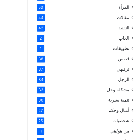
المرأة
53
مقالات
44
التقنية
42
العاب
2
تطبيقات
1
قصص
38
ترفيهي
37
الرجل
34
مشكلة وحل
33
تنمية بشرية
30
أمثال وحكم
27
شخصيات
25
من هو/هي
11