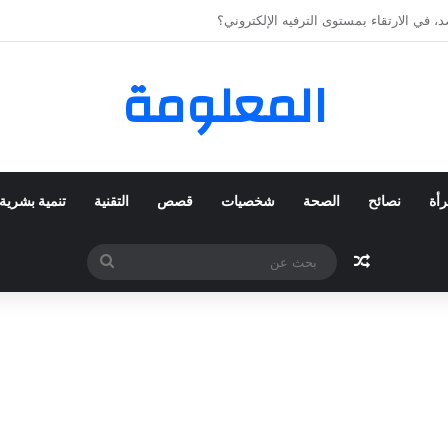
 المفضلة عبر ترينديول: استكشاف رحلة التسوق الذكي.
المعلومة
رأة
نصائح
الصحة
شخصيات
قصص
التقنية
تنمية بشرية
مقال عشوائي
بحث
عن