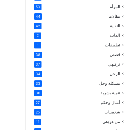
المرأة
53
مقالات
44
التقنية
42
العاب
2
تطبيقات
1
قصص
38
ترفيهي
37
الرجل
34
مشكلة وحل
33
تنمية بشرية
30
أمثال وحكم
27
شخصيات
25
من هو/هي
11