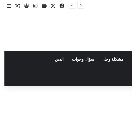
X
فيسبوك
يوتيوب
انستقرام
تسجيل الدخو
مقال عش
إضاف
مشكلة وحل
سؤال وجواب
الدين