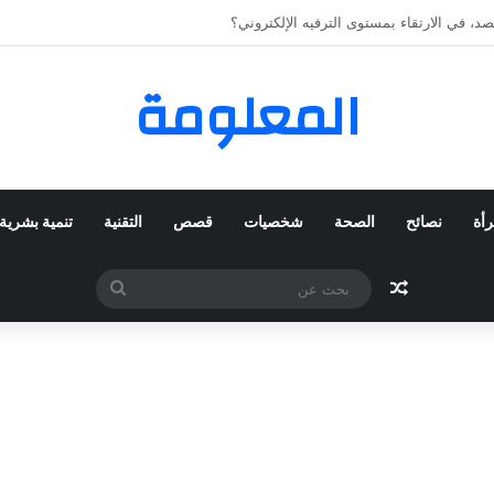
كي المفضلة عبر ترينديول: استكشاف رحلة التسوق الذكي.
المعلومة
رأة
نصائح
الصحة
شخصيات
قصص
التقنية
تنمية بشرية
مقال عشوائي
بحث
عن