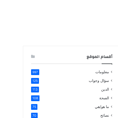
أقسام الموقع
معلومات
997
سؤال وجواب
125
الدين
113
الصحة
108
ما هو/هي
75
نصائح
70