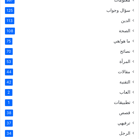
997
سؤال وجواب
125
الدين
113
الصحة
108
ما هو/هي
75
نصائح
70
المرأة
53
مقالات
44
التقنية
42
العاب
2
تطبيقات
1
قصص
38
ترفيهي
37
الرجل
34