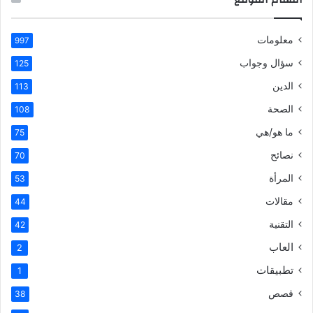
معلومات
997
سؤال وجواب
125
الدين
113
الصحة
108
ما هو/هي
75
نصائح
70
المرأة
53
مقالات
44
التقنية
42
العاب
2
تطبيقات
1
قصص
38