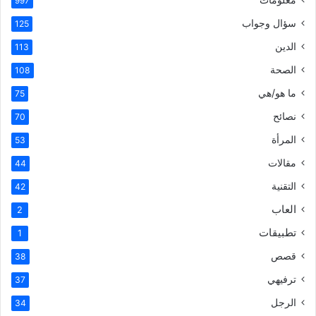
997
سؤال وجواب
125
الدين
113
الصحة
108
ما هو/هي
75
نصائح
70
المرأة
53
مقالات
44
التقنية
42
العاب
2
تطبيقات
1
قصص
38
ترفيهي
37
الرجل
34