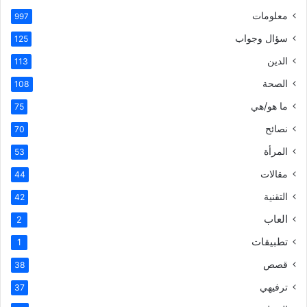
معلومات
997
سؤال وجواب
125
الدين
113
الصحة
108
ما هو/هي
75
نصائح
70
المرأة
53
مقالات
44
التقنية
42
العاب
2
تطبيقات
1
قصص
38
ترفيهي
37