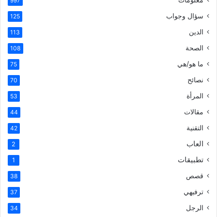
997
سؤال وجواب
125
الدين
113
الصحة
108
ما هو/هي
75
نصائح
70
المرأة
53
مقالات
44
التقنية
42
العاب
2
تطبيقات
1
قصص
38
ترفيهي
37
الرجل
34