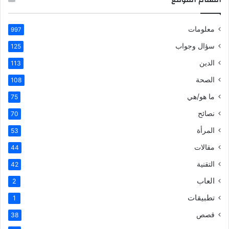
معلومات
997
سؤال وجواب
125
الدين
113
الصحة
108
ما هو/هي
75
نصائح
70
المرأة
53
مقالات
44
التقنية
42
العاب
2
تطبيقات
1
قصص
38