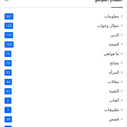
معلومات
997
سؤال وجواب
125
الدين
113
الصحة
108
ما هو/هي
75
نصائح
70
المرأة
53
مقالات
44
التقنية
42
العاب
2
تطبيقات
1
قصص
38