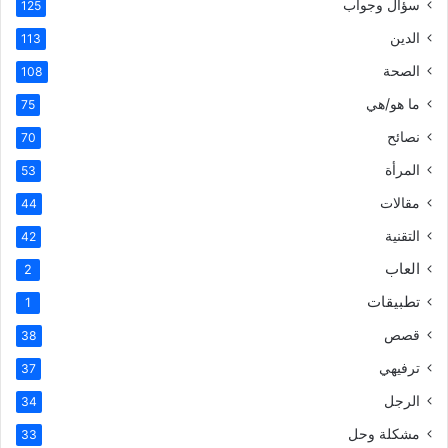
سؤال وجواب
125
الدين
113
الصحة
108
ما هو/هي
75
نصائح
70
المرأة
53
مقالات
44
التقنية
42
العاب
2
تطبيقات
1
قصص
38
ترفيهي
37
الرجل
34
مشكلة وحل
33