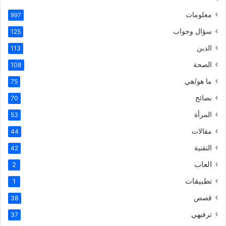
معلومات
997
سؤال وجواب
125
الدين
113
الصحة
108
ما هو/هي
75
نصائح
70
المرأة
53
مقالات
44
التقنية
42
العاب
2
تطبيقات
1
قصص
38
ترفيهي
37