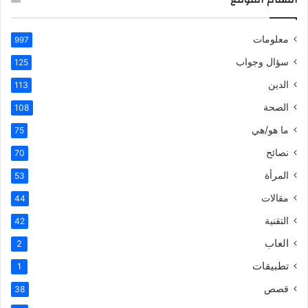
معلومات
997
سؤال وجواب
125
الدين
113
الصحة
108
ما هو/هي
75
نصائح
70
المرأة
53
مقالات
44
التقنية
42
العاب
2
تطبيقات
1
قصص
38