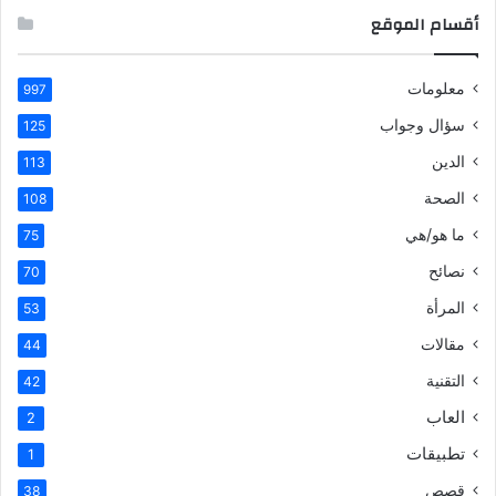
أقسام الموقع
معلومات
997
سؤال وجواب
125
الدين
113
الصحة
108
ما هو/هي
75
نصائح
70
المرأة
53
مقالات
44
التقنية
42
العاب
2
تطبيقات
1
قصص
38