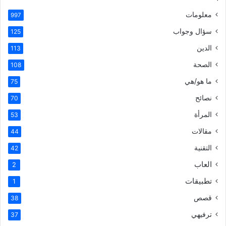
معلومات
997
سؤال وجواب
125
الدين
113
الصحة
108
ما هو/هي
75
نصائح
70
المرأة
53
مقالات
44
التقنية
42
العاب
2
تطبيقات
1
قصص
38
ترفيهي
37