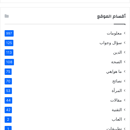
أقسام الموقع
معلومات
997
سؤال وجواب
125
الدين
113
الصحة
108
ما هو/هي
75
نصائح
70
المرأة
53
مقالات
44
التقنية
42
العاب
2
تطبيقات
1