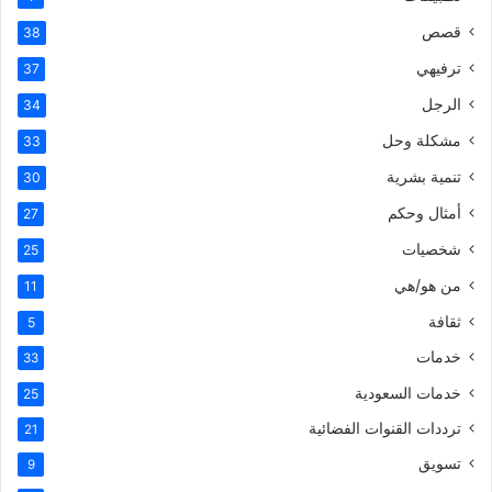
قصص
38
ترفيهي
37
الرجل
34
مشكلة وحل
33
تنمية بشرية
30
أمثال وحكم
27
شخصيات
25
من هو/هي
11
ثقافة
5
خدمات
33
خدمات السعودية
25
ترددات القنوات الفضائية
21
تسويق
9