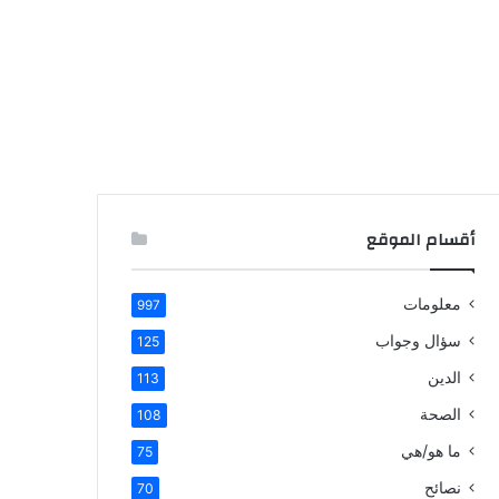
أقسام الموقع
معلومات
997
سؤال وجواب
125
الدين
113
الصحة
108
ما هو/هي
75
نصائح
70