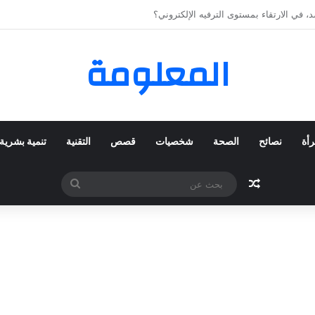
 المفضلة عبر ترينديول: استكشاف رحلة التسوق الذكي.
المعلومة
رأة
نصائح
الصحة
شخصيات
قصص
التقنية
تنمية بشرية
مقال عشوائي
بحث
عن