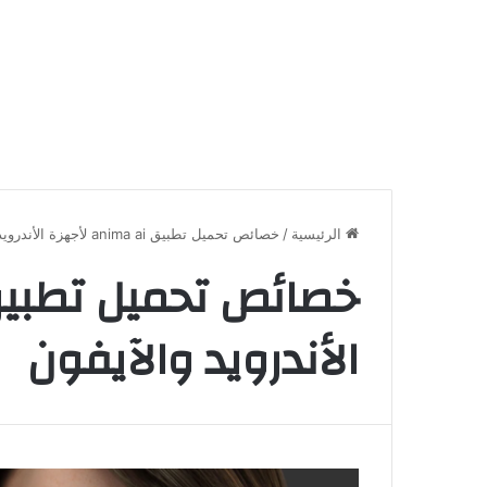
الرئيسية
/
خصائص تحميل تطبيق anima ai لأجهزة الأندرويد والآيفون
الأندرويد والآيفون