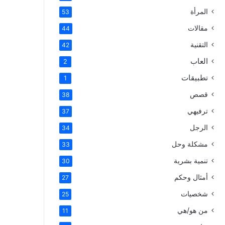
المرأة
53
مقالات
44
التقنية
42
العاب
2
تطبيقات
1
قصص
38
ترفيهي
37
الرجل
34
مشكلة وحل
33
تنمية بشرية
30
أمثال وحكم
27
شخصيات
25
من هو/هي
11