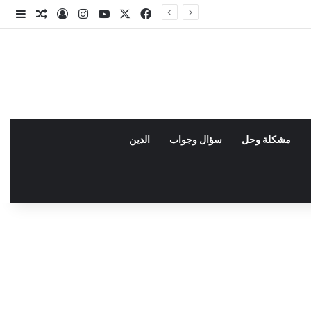
X
فيسبوك
يوتيوب
انستقرام
تسجيل الدخو
مقال عش
إضاف
مشكلة وحل
سؤال وجواب
الدين