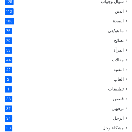
سؤال وجواب
125
الدين
113
الصحة
108
ما هو/هي
75
نصائح
70
المرأة
53
مقالات
44
التقنية
42
العاب
2
تطبيقات
1
قصص
38
ترفيهي
37
الرجل
34
مشكلة وحل
33