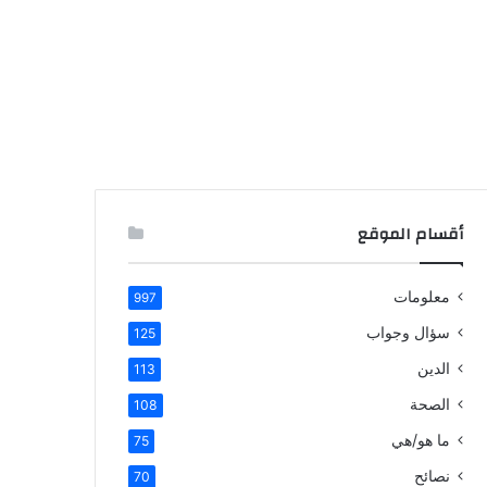
أقسام الموقع
معلومات
997
سؤال وجواب
125
الدين
113
الصحة
108
ما هو/هي
75
نصائح
70