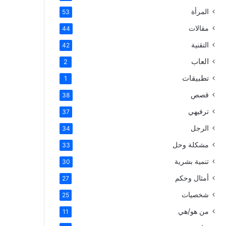
المرأة
53
مقالات
44
التقنية
42
العاب
2
تطبيقات
1
قصص
38
ترفيهي
37
الرجل
34
مشكلة وحل
33
تنمية بشرية
30
أمثال وحكم
27
شخصيات
25
من هو/هي
11