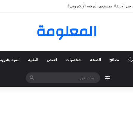
لمفضلة عبر ترينديول: استكشاف رحلة التسوق الذكي.
المعلومة
رأة
نصائح
الصحة
شخصيات
قصص
التقنية
تنمية بشرية
مقال عشوائي
بحث
عن