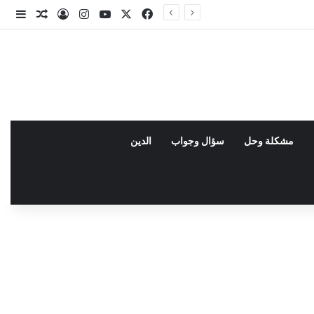
X
فيسبوك
يوتيوب
انستقرام
تسجيل الدخو
مقال عش
إضاف
مشكلة وحل
سؤال وجواب
الدين