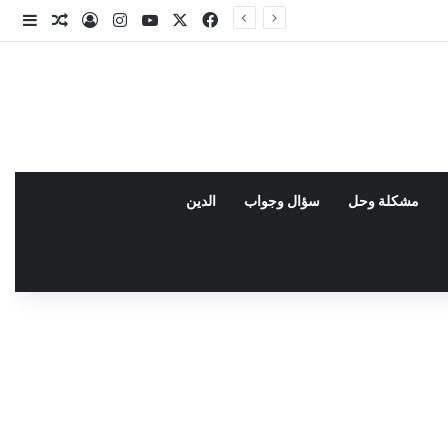
X
فيسبوك
يوتيوب
انستقرام
تسجيل الدخو
مقال عش
إضاف
مشكلة وحل
سؤال وجواب
الدين