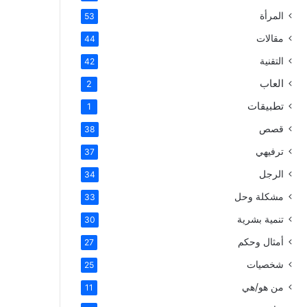
المرأة
53
مقالات
44
التقنية
42
العاب
2
تطبيقات
1
قصص
38
ترفيهي
37
الرجل
34
مشكلة وحل
33
تنمية بشرية
30
أمثال وحكم
27
شخصيات
25
من هو/هي
11