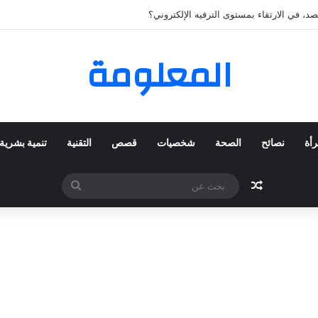
كي المفضلة عبر ترينديول: استكشاف رحلة التسوق الذكي.
المعلومة
رأة
نصائح
الصحة
شخصيات
قصص
التقنية
تنمية بشرية
مقال عشوائي
بحث
عن