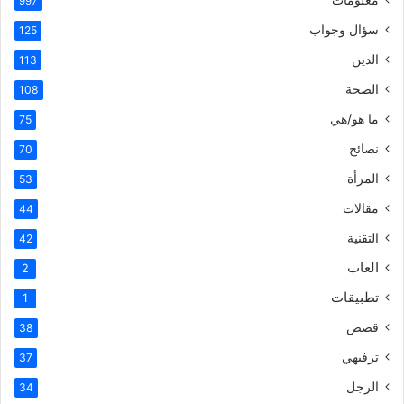
997
سؤال وجواب
125
الدين
113
الصحة
108
ما هو/هي
75
نصائح
70
المرأة
53
مقالات
44
التقنية
42
العاب
2
تطبيقات
1
قصص
38
ترفيهي
37
الرجل
34