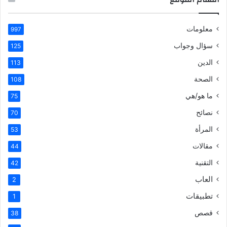
معلومات
997
سؤال وجواب
125
الدين
113
الصحة
108
ما هو/هي
75
نصائح
70
المرأة
53
مقالات
44
التقنية
42
العاب
2
تطبيقات
1
قصص
38